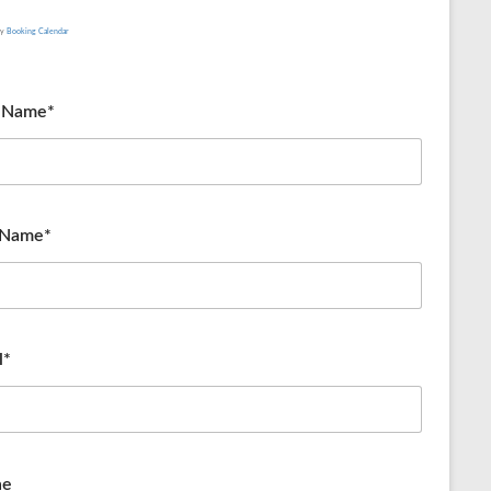
by
Booking Calendar
t Name*
 Name*
l*
ne