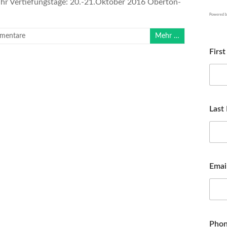
hr Vertiefungstage: 20.-21.Oktober 2016 Oberton-
Powered 
mentare
Mehr …
Firs
Last
Emai
Pho