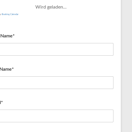
Wird geladen...
by
Booking Calendar
t Name*
 Name*
l*