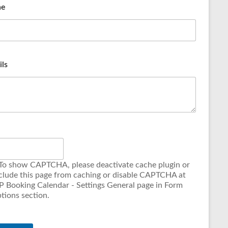
ne
ils