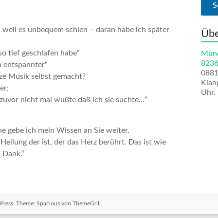
 weil es unbequem schien – daran habe ich später
Übe
so tief geschlafen habe“
Münc
8236
h entspannter“
088
nze Musik selbst gemacht?
Klan
er;
Uhr.
 zuvor nicht mal wußte daß ich sie suchte…“
rne gebe ich mein Wissen an Sie weiter.
Heilung der ist, der das Herz berührt. Das ist wie
 Dank.“
Press
. Theme: Spacious von
ThemeGrill
.