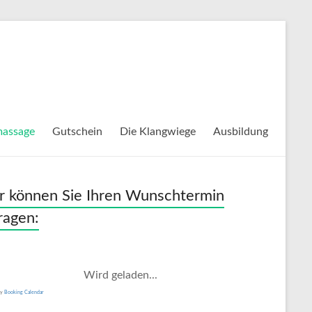
massage
Gutschein
Die Klangwiege
Ausbildung
r können Sie Ihren Wunschtermin
ragen:
Wird geladen...
by
Booking Calendar