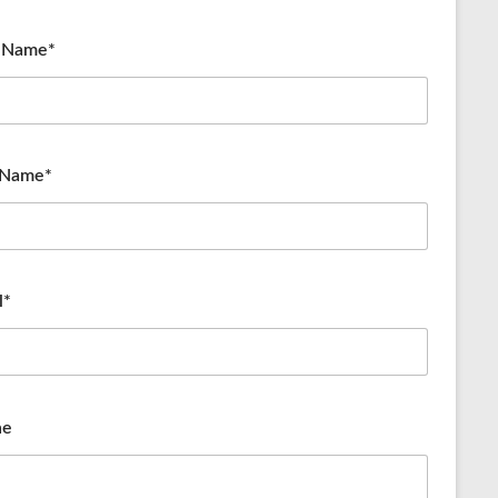
t Name*
 Name*
l*
ne