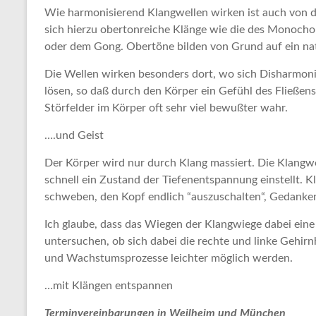
Wie harmonisierend Klangwellen wirken ist auch von d
sich hierzu obertonreiche Klänge wie die des Monocho
oder dem Gong. Obertöne bilden von Grund auf ein na
Die Wellen wirken besonders dort, wo sich Disharmon
lösen, so daß durch den Körper ein Gefühl des Fließens
Störfelder im Körper oft sehr viel bewußter wahr.
….und Geist
Der Körper wird nur durch Klang massiert. Die Klangwe
schnell ein Zustand der Tiefenentspannung einstellt. K
schweben, den Kopf endlich “auszuschalten“, Gedanken
Ich glaube, dass das Wiegen der Klangwiege dabei ein
untersuchen, ob sich dabei die rechte und linke Gehir
und Wachstumsprozesse leichter möglich werden.
…mit Klängen entspannen
Terminvereinbarungen in Weilheim und München